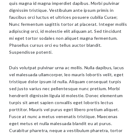
quis magna id magna imperdiet dapibus. Morbi pulvinar
dignissim tristique. Vestibulum ante ipsum primis in
faucibus orci luctus et ultrices posuere cubilia Curae;
Nunc fermentum sagittis tortor at placerat. Integer mollis
adipiscing orci, id molestie elit aliquam at. Sed tincidunt
mi eget tortor sodales non aliquet magna fermentum.
Phasellus cursus orci eu tellus auctor blandit.
Suspendisse potenti.
Duis volutpat pulvinar urna ac mollis. Nulla dapibus, lacus
vel malesuada ullamcorper, leo mauris lobortis velit, eget
tristique dolor ipsum id nulla. Aliquam consequat turpis
sed justo varius nec pellentesque nunc pretium. Morbi
hendrerit dignissim ligula id molestie. Donec elementum
turpis sit amet sapien convallis eget lobortis lectus
porttitor. Mauris vel purus eget libero pretium aliquet.
Fusce at nunc a metus venenatis tristique. Maecenas
eget metus et nulla malesuada blandit eu at purus.
Curabitur pharetra, neque a vestibulum pharetra, tortor