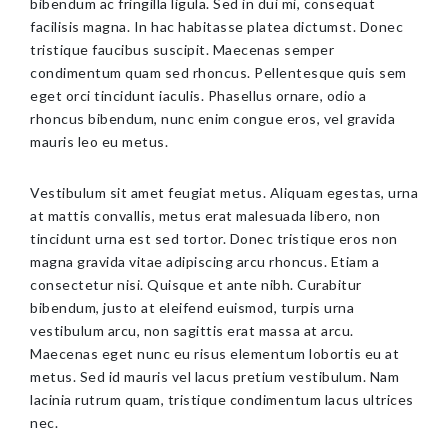
bibendum ac fringilla ligula. Sed in dui mi, consequat
facilisis magna. In hac habitasse platea dictumst. Donec
tristique faucibus suscipit. Maecenas semper
condimentum quam sed rhoncus. Pellentesque quis sem
eget orci tincidunt iaculis. Phasellus ornare, odio a
rhoncus bibendum, nunc enim congue eros, vel gravida
mauris leo eu metus.
Vestibulum sit amet feugiat metus. Aliquam egestas, urna
at mattis convallis, metus erat malesuada libero, non
tincidunt urna est sed tortor. Donec tristique eros non
magna gravida vitae adipiscing arcu rhoncus. Etiam a
consectetur nisi. Quisque et ante nibh. Curabitur
bibendum, justo at eleifend euismod, turpis urna
vestibulum arcu, non sagittis erat massa at arcu.
Maecenas eget nunc eu risus elementum lobortis eu at
metus. Sed id mauris vel lacus pretium vestibulum. Nam
lacinia rutrum quam, tristique condimentum lacus ultrices
nec.